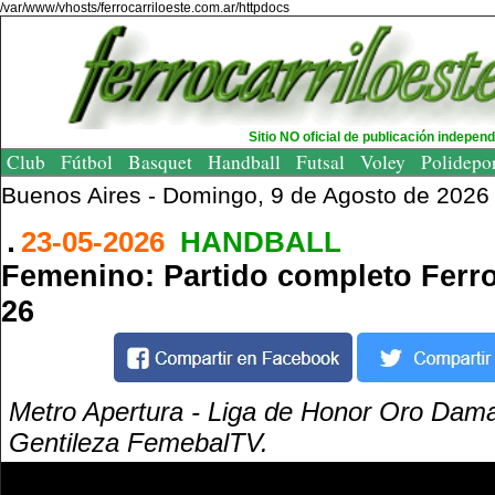
/var/www/vhosts/ferrocarriloeste.com.ar/httpdocs
Sitio NO oficial de publicación indepen
Club
Fútbol
Basquet
Handball
Futsal
Voley
Polidepo
Buenos Aires -
Domingo, 9 de Agosto de 2026
23-05-2026
HANDBALL
Femenino: Partido completo Ferr
26
Metro Apertura - Liga de Honor Oro Dama
Gentileza FemebalTV.