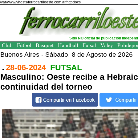
/var/www/vhosts/ferrocarriloeste.com.ar/httpdocs
Sitio NO oficial de publicación indepen
Club
Fútbol
Basquet
Handball
Futsal
Voley
Polidepo
Buenos Aires -
Sábado, 8 de Agosto de 2026
28-06-2024
FUTSAL
Masculino: Oeste recibe a Hebraic
continuidad del torneo