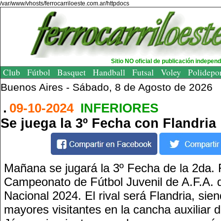
/var/www/vhosts/ferrocarriloeste.com.ar/httpdocs
Sitio NO oficial de publicación indepen
Club
Fútbol
Basquet
Handball
Futsal
Voley
Polidepo
Buenos Aires -
Sábado, 8 de Agosto de 2026
09-10-2024
INFERIORES
Se juega la 3º Fecha con Flandria
Mañana se jugará la 3º Fecha de la 2da. 
Campeonato de Fútbol Juvenil de A.F.A. 
Nacional 2024. El rival será Flandria, sie
mayores visitantes en la cancha auxiliar d