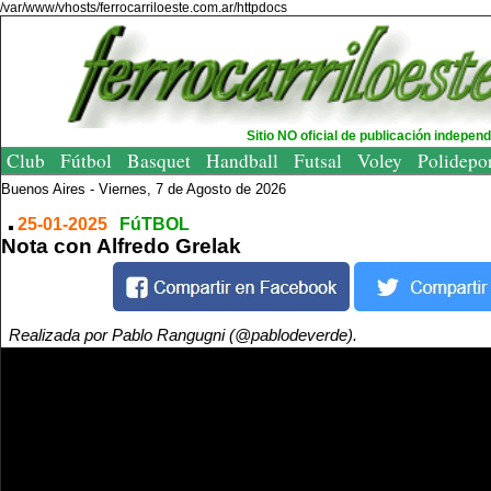
/var/www/vhosts/ferrocarriloeste.com.ar/httpdocs
Sitio NO oficial de publicación indepen
Club
Fútbol
Basquet
Handball
Futsal
Voley
Polidepo
Buenos Aires -
Viernes, 7 de Agosto de 2026
25-01-2025
FúTBOL
Nota con Alfredo Grelak
Realizada por Pablo Rangugni (@pablodeverde).