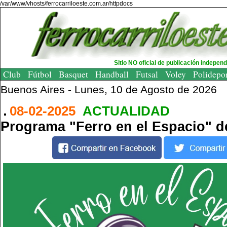
/var/www/vhosts/ferrocarriloeste.com.ar/httpdocs
Sitio NO oficial de publicación indepen
Club
Fútbol
Basquet
Handball
Futsal
Voley
Polidepo
Buenos Aires -
Lunes, 10 de Agosto de 2026
08-02-2025
ACTUALIDAD
Programa "Ferro en el Espacio" de