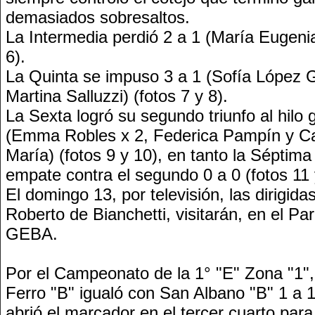
demasiados sobresaltos.
La Intermedia perdió 2 a 1 (María Eugenia
6).
La Quinta se impuso 3 a 1 (Sofía López G
Martina Salluzzi) (fotos 7 y 8).
La Sexta logró su segundo triunfo al hilo 
(Emma Robles x 2, Federica Pampín y Ca
María) (fotos 9 y 10), en tanto la Séptima
empate contra el segundo 0 a 0 (fotos 11 
El domingo 13, por televisión, las dirigida
Roberto de Bianchetti, visitarán, en el Pa
GEBA.
Por el Campeonato de la 1° "E" Zona "1"
Ferro "B" igualó con San Albano "B" 1 a 
abrió el marcador en el tercer cuarto para 