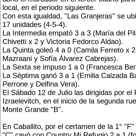
local, en el periodo siguiente.
Con esta igualdad, "Las Granjeras" se ub
17 unidades (4-5-4).
La Intermedia empató 3 a 3 (María del Pi
Chivetti x 2 y Victoria Fedorco Aldao).
La Quinta goleó 4 a 0 (Camila Ferreto x 
Mazraani y Sofía Álvarez Cabrejas).
La Sexta se impuso 1 a 0 (Francesca Bera
La Séptima ganó 3 a 1 (Emilia Calzada Ba
Perrone y Delfina Vera).
El Sábado 12 de Julio las dirigidas por e
Izraelevitch, en el inicio de la segunda ru
Monte Grande "B".
En Caballito, por el certamen de la 1° "F"
"C" cayó con Country Mi Refugio 2 a 1 (fo