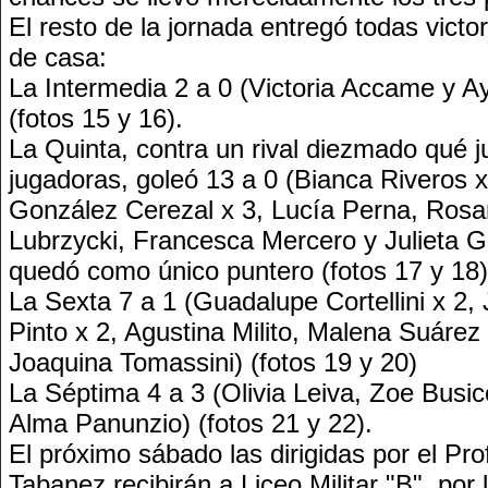
El resto de la jornada entregó todas victo
de casa:
La Intermedia 2 a 0 (Victoria Accame y A
(fotos 15 y 16).
La Quinta, contra un rival diezmado qué 
jugadoras, goleó 13 a 0 (Bianca Riveros x
González Cerezal x 3, Lucía Perna, Rosar
Lubrzycki, Francesca Mercero y Julieta G
quedó como único puntero (fotos 17 y 18)
La Sexta 7 a 1 (Guadalupe Cortellini x 2,
Pinto x 2, Agustina Milito, Malena Suáre
Joaquina Tomassini) (fotos 19 y 20)
La Séptima 4 a 3 (Olivia Leiva, Zoe Busico
Alma Panunzio) (fotos 21 y 22).
El próximo sábado las dirigidas por el Pr
Tabanez recibirán a Liceo Militar "B", por