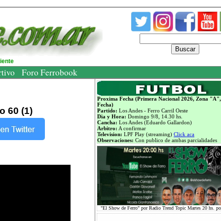
Buscar
diente
rtivo
Foro Ferrobook
Proxima Fecha (Primera Nacional 2026, Zona "A",
Fecha)
o 60 (1)
Partido:
Los Andes - Ferro Carril Oeste
Dia y Hora:
Domingo 9/8, 14.30 hs.
Cancha:
Los Andes (Eduardo Gallardon)
Arbitro:
A confirmar
Television:
LPF Play (streaming)
Click aca
Observaciones:
Con publico de ambas parcialidades
"El Show de Ferro" por Radio Trend Topic Martes 20 hs. p