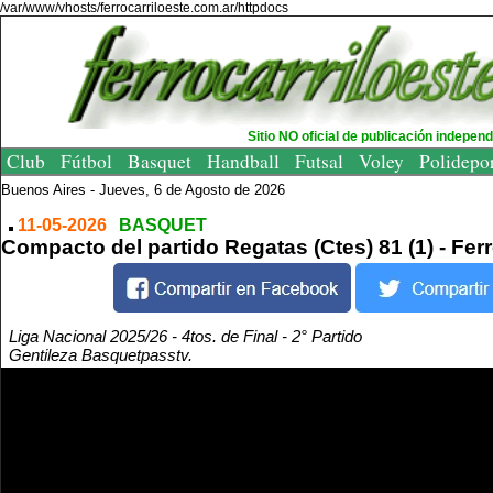
/var/www/vhosts/ferrocarriloeste.com.ar/httpdocs
Sitio NO oficial de publicación indepen
Club
Fútbol
Basquet
Handball
Futsal
Voley
Polidepo
Buenos Aires -
Jueves, 6 de Agosto de 2026
11-05-2026
BASQUET
Compacto del partido Regatas (Ctes) 81 (1) - Ferr
Liga Nacional 2025/26 - 4tos. de Final - 2° Partido
Gentileza Basquetpasstv.