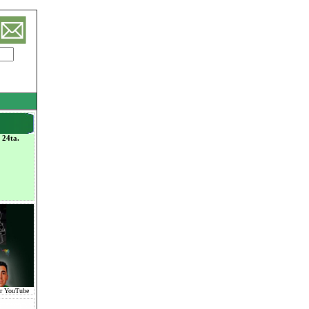
 24ta.
or YouTube