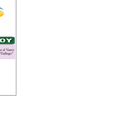
e el Vasco
 “Gallego”