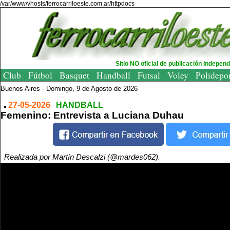
/var/www/vhosts/ferrocarriloeste.com.ar/httpdocs
Sitio NO oficial de publicación indepen
Club
Fútbol
Basquet
Handball
Futsal
Voley
Polidepo
Buenos Aires -
Domingo, 9 de Agosto de 2026
27-05-2026
HANDBALL
Femenino: Entrevista a Luciana Duhau
Realizada por Martín Descalzi (@mardes062).