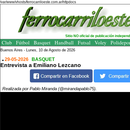
/var/www/vhosts/ferrocarriloeste.com.ar/httpdocs
Sitio NO oficial de publicación indepen
Club
Fútbol
Basquet
Handball
Futsal
Voley
Polidepo
Buenos Aires -
Lunes, 10 de Agosto de 2026
29-05-2026
BASQUET
Entrevista a Emiliano Lezcano
Realizada por Pablo Miranda (@mirandapablo75).